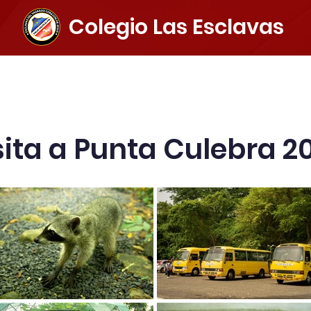
Colegio Las Esclavas
el colegio
Extracurriculares
Acerca del colegio
I
sita a Punta Culebra 2